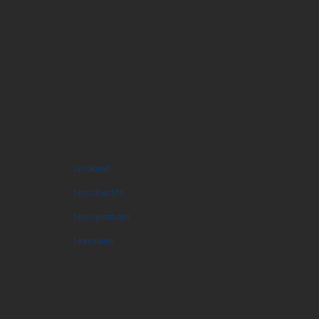
Lissowski Avocats est un
cabinet intervenant
spécifiquement en droit boursier
et financier.
À PROPOS
Le cabinet
Nos objectifs
Nos opérations
Honoraires
COMPÉTENCES