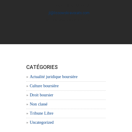
Mob : 06 60 88 42 56
jl@lissowski-avocats.com
© Lissowski Avocats 2026.
CATÉGORIES
Actualité juridique boursière
Culture boursière
Droit boursier
Non classé
Tribune Libre
Uncategorized