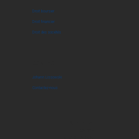
Droit boursier
Droit financier
Droit des sociétés
CONTACT
Johann Lissowski
Contactez-nous
9, rue Treilhard
75008 Paris
Tél : 01 85 09 25 60