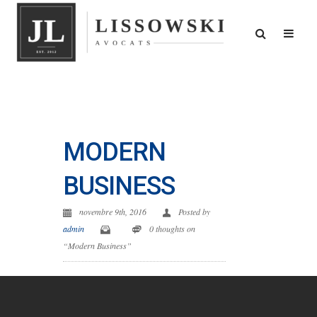
MODERN
BUSINESS
novembre 9th, 2016
Posted by
admin
0 thoughts on
“Modern Business”