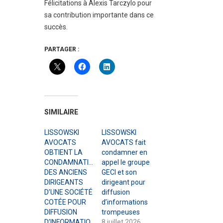
Félicitations à Alexis Tarczylo pour
sa contribution importante dans ce
succès.
PARTAGER :
SIMILAIRE
LISSOWSKI
LISSOWSKI
AVOCATS
AVOCATS fait
OBTIENT LA
condamner en
CONDAMNATION
appel le groupe
DES ANCIENS
GECI et son
DIRIGEANTS
dirigeant pour
D’UNE SOCIÉTÉ
diffusion
COTÉE POUR
d’informations
DIFFUSION
trompeuses
D’INFORMATIONS
8 juillet 2026