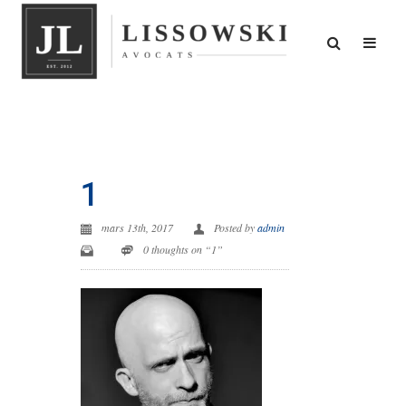
1
mars 13th, 2017
Posted by
admin
0 thoughts on “1”