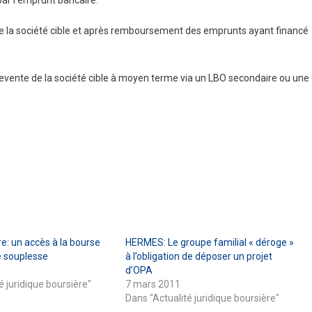
par l’emprunt bancaire.
 de la société cible et après remboursement des emprunts ayant financé
revente de la société cible à moyen terme via un LBO secondaire ou une
e: un accès à la bourse
HERMES: Le groupe familial « déroge »
 souplesse
à l’obligation de déposer un projet
d’OPA
é juridique boursière"
7 mars 2011
Dans "Actualité juridique boursière"