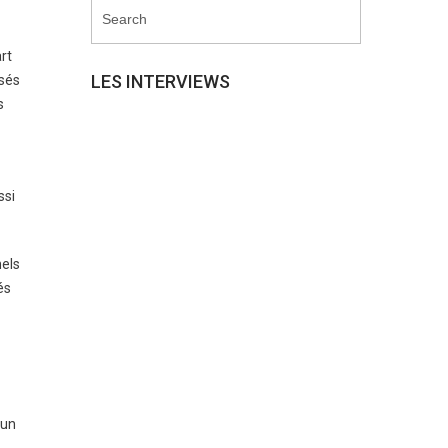
rt
LES INTERVIEWS
rsés
s
ssi
nels
és
 un